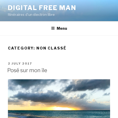
Skip
DIGITAL FREE MAN
to
Itinéraires d'un électron libre
content
Menu
CATEGORY:
NON CLASSÉ
POSTED
2 JULY 2017
ON
Posé sur mon île