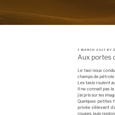
POSTED
7 MARCH 2017
BY
ON
Aux portes 
Le taxi nous condu
champs de pétrole 
Les taxis roulent a
Il ne connait pas l
j’ai pris sur les ima
Quelques petites f
privée s’élevant d
rouges, puis replon