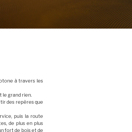
otone à travers les
 le grand rien.
rtir des repères que
vice, puis la route
es, de plus en plus
n fort de bois et de