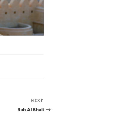
NEXT
Next
Post
Rub Al Khali