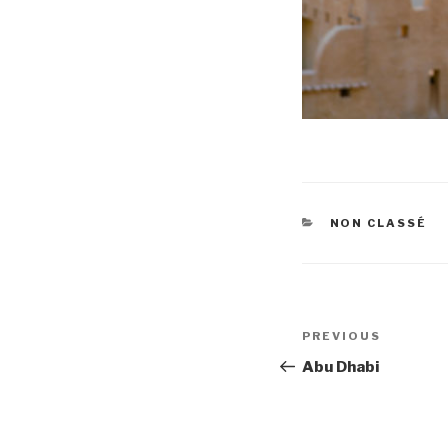
CATEGORIES
NON CLASSÉ
Post
PREVIOUS
Previous
navigation
Post
Abu Dhabi