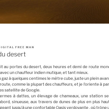
DIGITAL FREE MAN
du desert
it au portes du desert, deux heures et demi de route mon
avec un chauffeur indien mutique, et tant mieux.
u gaz à quelques centimes le mètre cube, juste un plein avant
a route, comme la plupart des chauffeurs, et je l’oriente à pa
ges satellite de Google.
ermes à dattes, un élevage de chameaux, une station ser
’abord, sinueuse, aux travers de dunes de plus en plus haut
geant jusqu’à une confortable Oasis verdoyante , où trône u